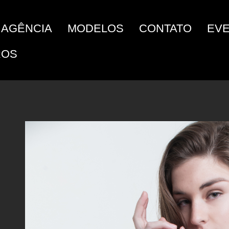
AGÊNCIA
MODELOS
CONTATO
EV
ROS
Previous
Previous
Previous
Previous